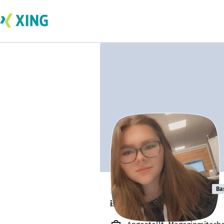
Lea Bispinghoff
Ba
ist offen für Projekte. 🔎