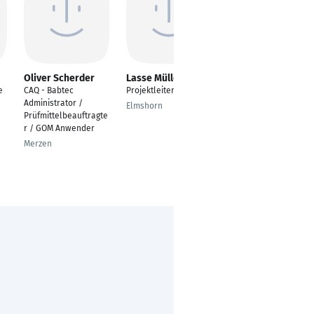
Oliver Scherder
Lasse Müller
Tim-Ole
Sandbothe
e
CAQ - Babtec
Projektleiter
Technischer
Administrator /
Elmshorn
Produktdesigner
Prüfmittelbeauftragte
r / GOM Anwender
Hövelhof
Merzen