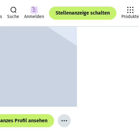
Stellenanzeige schalten
ts
Suche
Anmelden
Produkte
anzes Profil ansehen