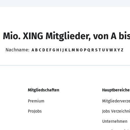
 Mio. XING Mitglieder, von A bi
Nachname:
A
B
C
D
E
F
G
H
I
J
K
L
M
N
O
P
Q
R
S
T
U
V
W
X
Y
Z
Mitgliedschaften
Hauptbereiche
Premium
Mitgliederverz
ProJobs
Jobs Verzeichn
Unternehmen