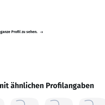
 ganze Profil zu sehen.
mit ähnlichen Profilangaben