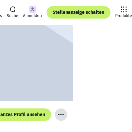
Stellenanzeige schalten
ts
Suche
Anmelden
Produkte
anzes Profil ansehen