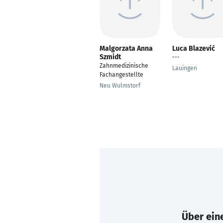
Malgorzata Anna
Luca Blazević
Szmidt
---
Zahnmedizinische
Lauingen
Fachangestellte
Neu Wulmstorf
Über eine