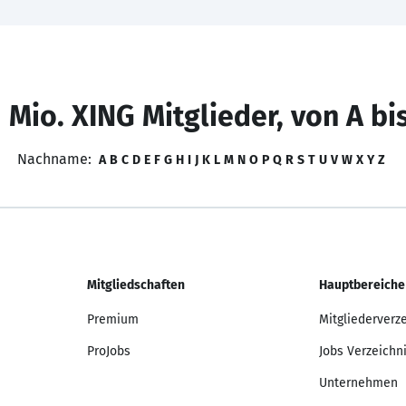
 Mio. XING Mitglieder, von A bi
Nachname:
A
B
C
D
E
F
G
H
I
J
K
L
M
N
O
P
Q
R
S
T
U
V
W
X
Y
Z
Mitgliedschaften
Hauptbereiche
Premium
Mitgliederverz
ProJobs
Jobs Verzeichn
Unternehmen