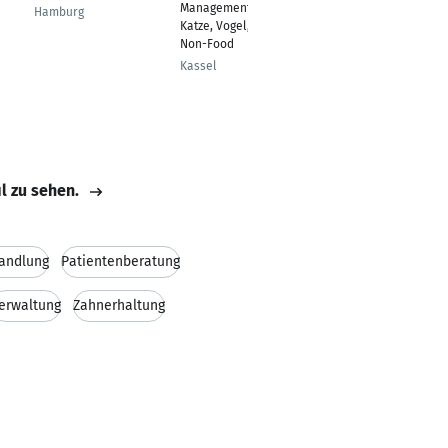
Management - Hund,
Managerin
Hamburg
Katze, Vogel, Nager
Menden
Non-Food
Kassel
il zu sehen.
andlung
Patientenberatung
erwaltung
Zahnerhaltung