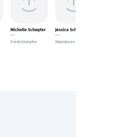
Michelle Schwyter
Jessica Schenk
Emma Zimfer
---
---
Zahnmedizinische
Fachangestellte
Friedrichshafen
Ibbenbüren
Mönchengladbach