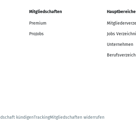
Mitgliedschaften
Hauptbereiche
Premium
Mitgliederverz
ProJobs
Jobs Verzeichn
Unternehmen
Berufsverzeich
edschaft kündigen
Tracking
Mitgliedschaften widerrufen