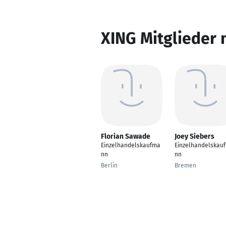
XING Mitglieder 
Florian Sawade
Joey Siebers
Einzelhandelskaufma
Einzelhandelskau
nn
nn
Berlin
Bremen