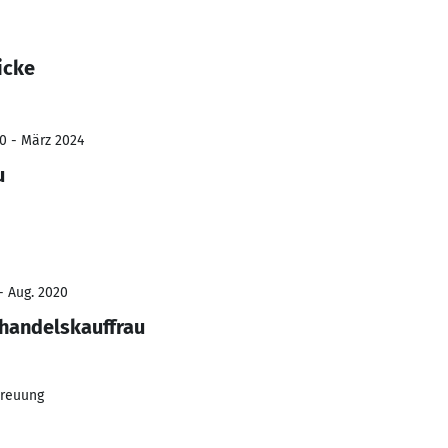
icke
0 - März 2024
u
- Aug. 2020
lhandelskauffrau
treuung