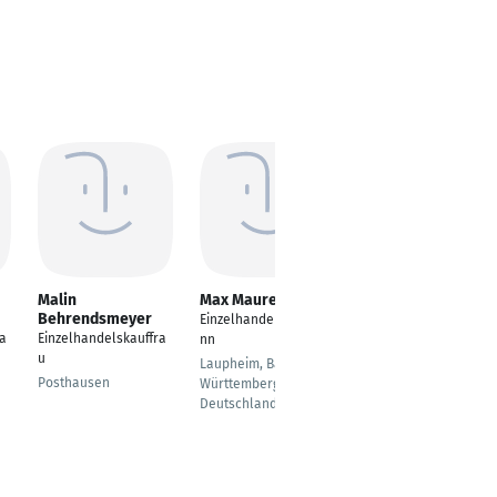
Malin
Max Maurer
Claudia Fehling
Behrendsmeyer
Einzelhandelskaufma
Einzelhandelskauffra
a
Einzelhandelskauffra
nn
u
u
Laupheim, Baden-
Osterholz-
Posthausen
Württemberg,
Scharmbeck
Deutschland