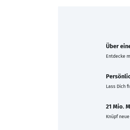
Über eine
Entdecke mi
Persönli
Lass Dich f
21 Mio. M
Knüpf neue 