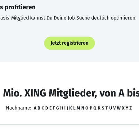
s profitieren
asis-Mitglied kannst Du Deine Job-Suche deutlich optimieren.
Jetzt registrieren
 Mio. XING Mitglieder, von A bi
Nachname:
A
B
C
D
E
F
G
H
I
J
K
L
M
N
O
P
Q
R
S
T
U
V
W
X
Y
Z