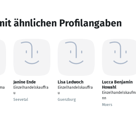
mit ähnlichen Profilangaben
Janine Ende
Lisa Ledwoch
Lucca Benjamin
Howahl
fma
Einzelhandelskauffra
Einzelhandelskauffra
Einzelhandelskaufm
u
u
nn
Seevetal
Guenzburg
Moers