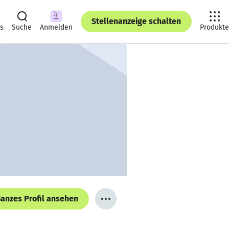
Stellenanzeige schalten
ts
Suche
Anmelden
Produkte
anzes Profil ansehen