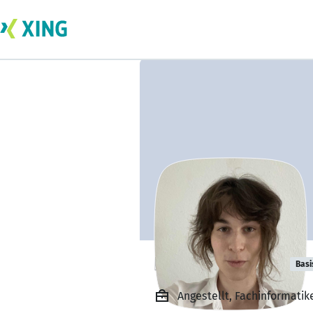
Lea Hagendorf
Basi
Angestellt, Fachinformati