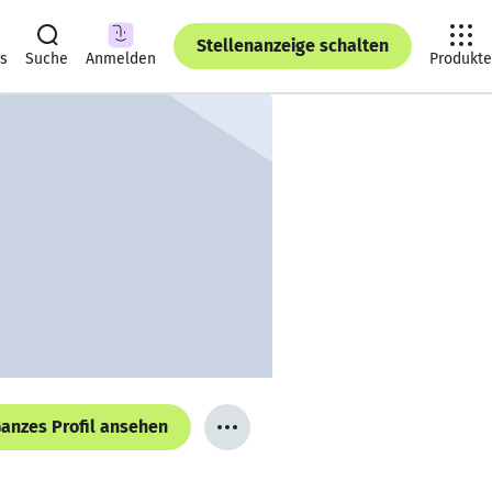
Stellenanzeige schalten
ts
Suche
Anmelden
Produkte
anzes Profil ansehen