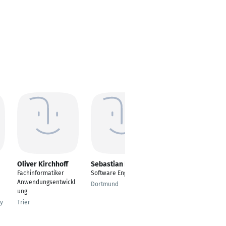
Oliver Kirchhoff
Sebastian Klein
Dominik Dvorak
Fachinformatiker
Software Engineer
Auszubildender
Anwendungsentwickl
Fachinformatiker
Dortmund
ung
Anwendungsentwickl
er
y
Trier
Stuttgart