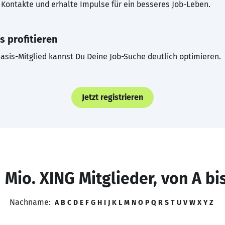
Kontakte und erhalte Impulse für ein besseres Job-Leben.
s profitieren
asis-Mitglied kannst Du Deine Job-Suche deutlich optimieren.
Jetzt registrieren
 Mio. XING Mitglieder, von A bi
Nachname:
A
B
C
D
E
F
G
H
I
J
K
L
M
N
O
P
Q
R
S
T
U
V
W
X
Y
Z