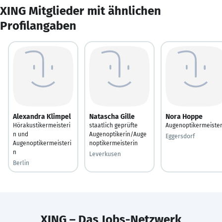
XING Mitglieder mit ähnlichen
Profilangaben
Alexandra Klimpel
Natascha Gille
Nora Hoppe
Hörakustikermeisteri
staatlich geprüfte
Augenoptikermeiste
n und
Augenoptikerin/Auge
Eggersdorf
Augenoptikermeisteri
noptikermeisterin
n
Leverkusen
Berlin
XING – Das Jobs-Netzwerk