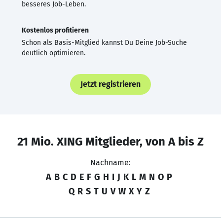
besseres Job-Leben.
Kostenlos profitieren
Schon als Basis-Mitglied kannst Du Deine Job-Suche
deutlich optimieren.
Jetzt registrieren
21 Mio. XING Mitglieder, von A bis Z
Nachname:
A
B
C
D
E
F
G
H
I
J
K
L
M
N
O
P
Q
R
S
T
U
V
W
X
Y
Z