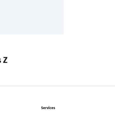
s Z
Services