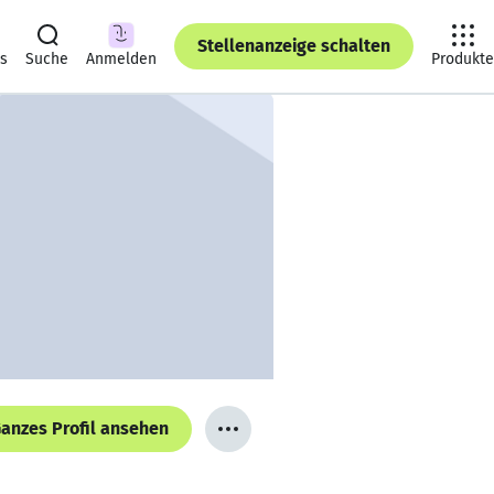
Stellenanzeige schalten
ts
Suche
Anmelden
Produkte
anzes Profil ansehen