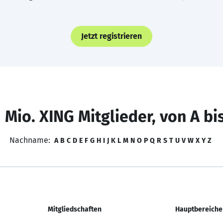
Jetzt registrieren
 Mio. XING Mitglieder, von A bi
Nachname:
A
B
C
D
E
F
G
H
I
J
K
L
M
N
O
P
Q
R
S
T
U
V
W
X
Y
Z
Mitgliedschaften
Hauptbereiche