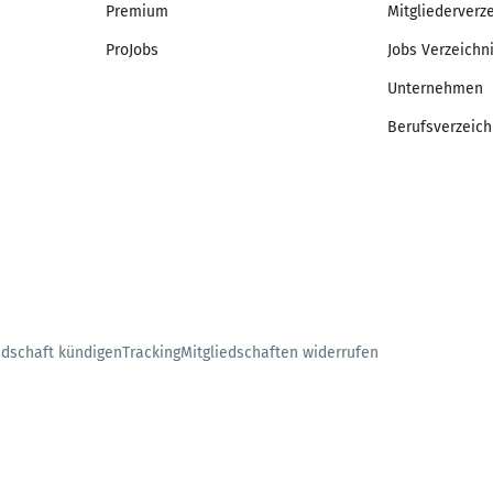
Premium
Mitgliederverz
ProJobs
Jobs Verzeichn
Unternehmen
Berufsverzeich
edschaft kündigen
Tracking
Mitgliedschaften widerrufen