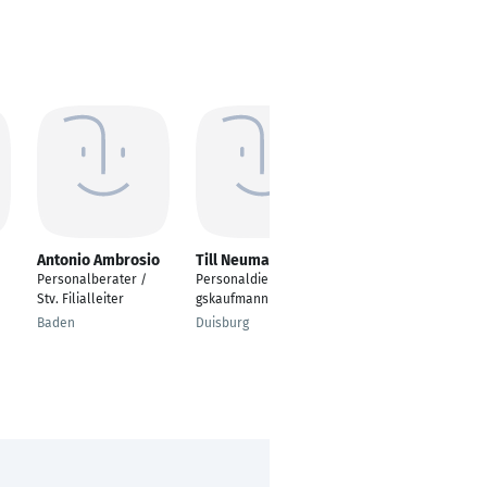
Antonio Ambrosio
Till Neumann
Martin Melzer
Personalberater /
Personaldienstleistun
Senior Business
Stv. Filialleiter
gskaufmann
Manager
Baden
Duisburg
Düsseldorf