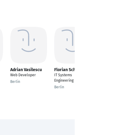
Adrian Vasilescu
Florian Schmidt
Maxim Soskind
Web Developer
IT Systems
Fullstack Developer
Engineering
Berlin
Tel Aviv
Berlin