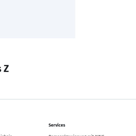
s Z
Services