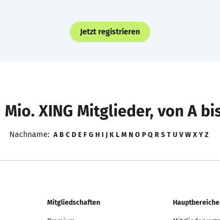
Jetzt registrieren
 Mio. XING Mitglieder, von A bi
Nachname:
A
B
C
D
E
F
G
H
I
J
K
L
M
N
O
P
Q
R
S
T
U
V
W
X
Y
Z
Mitgliedschaften
Hauptbereiche