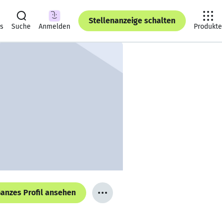
Stellenanzeige schalten
ts
Suche
Anmelden
Produkte
anzes Profil ansehen