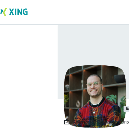
Leander Krakau
B
Angestellt, Candidate Con