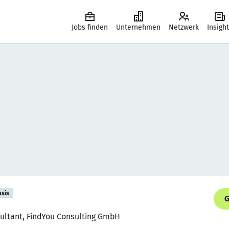
Jobs finden
Unternehmen
Netzwerk
Insigh
asis
G
sultant, FindYou Consulting GmbH