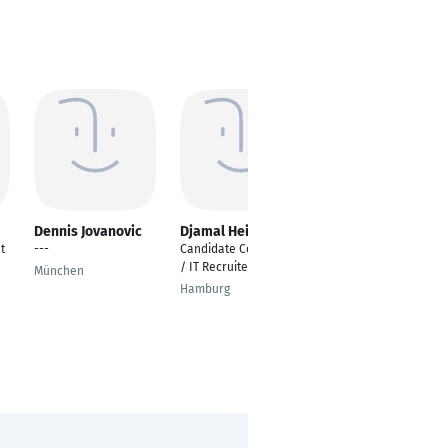
Dennis Jovanovic
Djamal Heine
Sara Walzer
t
---
Candidate Consultant
Associate Candidate
/ IT Recruiter
Consultant
München
Hamburg
Berlin