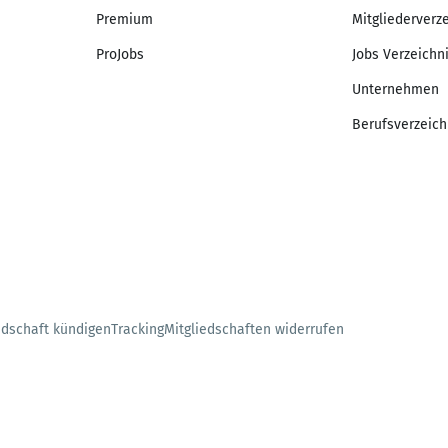
Premium
Mitgliederverz
ProJobs
Jobs Verzeichn
Unternehmen
Berufsverzeich
edschaft kündigen
Tracking
Mitgliedschaften widerrufen