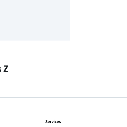
s Z
Services