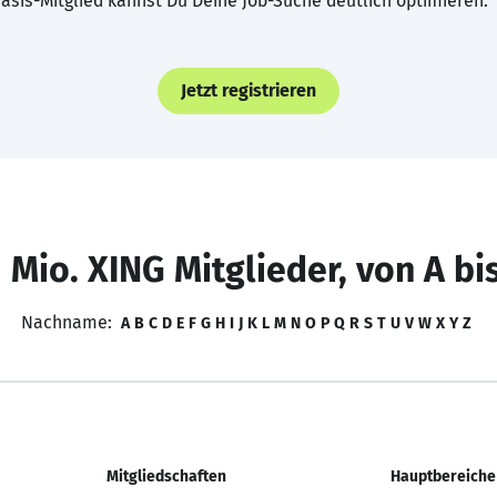
asis-Mitglied kannst Du Deine Job-Suche deutlich optimieren.
Jetzt registrieren
 Mio. XING Mitglieder, von A bi
Nachname:
A
B
C
D
E
F
G
H
I
J
K
L
M
N
O
P
Q
R
S
T
U
V
W
X
Y
Z
Mitgliedschaften
Hauptbereiche