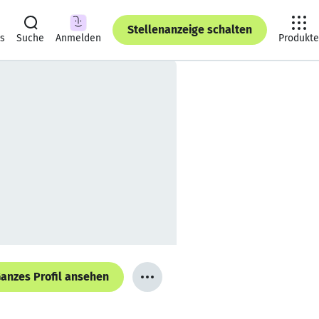
Stellenanzeige schalten
ts
Suche
Anmelden
Produkte
anzes Profil ansehen