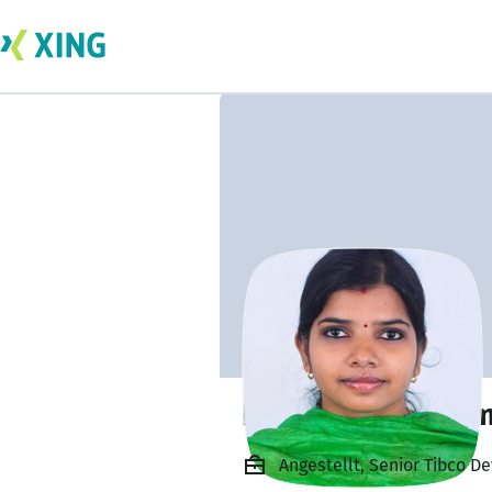
Lekshmi Thiruva
Angestellt, Senior Tibco D