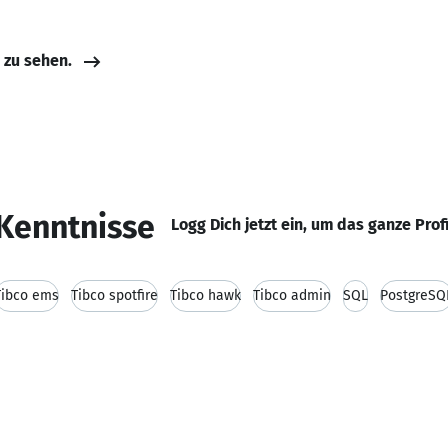
e zu sehen.
Kenntnisse
Logg Dich jetzt ein, um das ganze Prof
Tibco ems
Tibco spotfire
Tibco hawk
Tibco admin
SQL
PostgreSQ