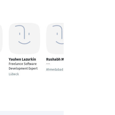
Yauhen Lazurkin
Rushabh Makani
Aleksander Nowak
Freelance Software
---
---
Development Expert
Ahmedabad
Warsaw
Lübeck