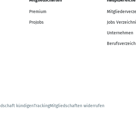
Mitgliedschaften
Hauptbereiche
Premium
Mitgliederverz
ProJobs
Jobs Verzeichn
Unternehmen
Berufsverzeich
edschaft kündigen
Tracking
Mitgliedschaften widerrufen