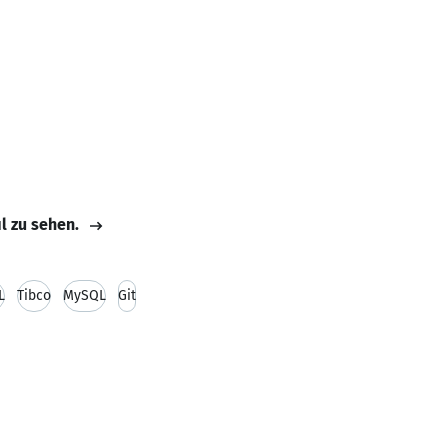
il zu sehen.
L
Tibco
MySQL
Git