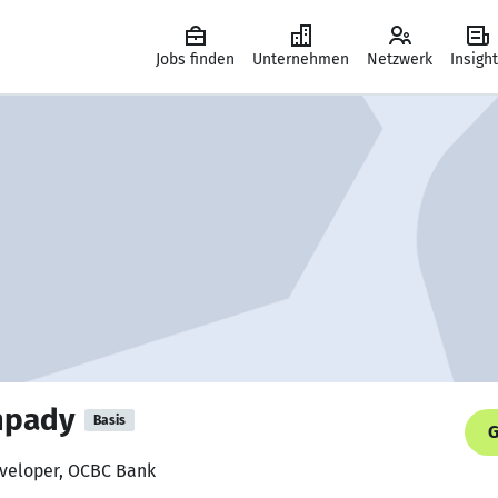
Jobs finden
Unternehmen
Netzwerk
Insigh
mpady
Basis
G
eveloper, OCBC Bank