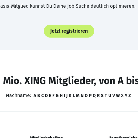
asis-Mitglied kannst Du Deine Job-Suche deutlich optimieren.
Jetzt registrieren
 Mio. XING Mitglieder, von A bi
Nachname:
A
B
C
D
E
F
G
H
I
J
K
L
M
N
O
P
Q
R
S
T
U
V
W
X
Y
Z