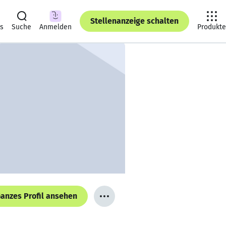
Stellenanzeige schalten
ts
Suche
Anmelden
Produkte
anzes Profil ansehen