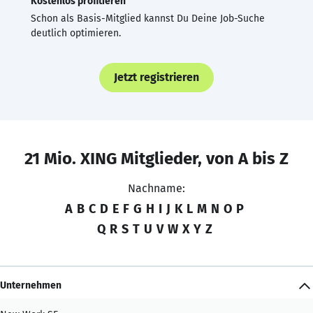
Kostenlos profitieren
Schon als Basis-Mitglied kannst Du Deine Job-Suche
deutlich optimieren.
Jetzt registrieren
21 Mio. XING Mitglieder, von A bis Z
Nachname:
A
B
C
D
E
F
G
H
I
J
K
L
M
N
O
P
Q
R
S
T
U
V
W
X
Y
Z
Unternehmen