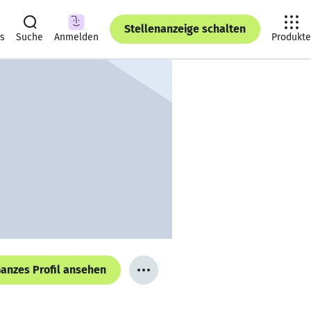
Stellenanzeige schalten
ts
Suche
Anmelden
Produkte
anzes Profil ansehen