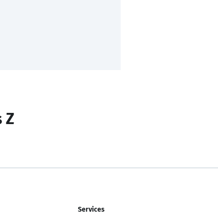
s Z
Services