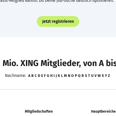
asis-Mitglied kannst Du Deine Job-Suche deutlich optimieren.
Jetzt registrieren
 Mio. XING Mitglieder, von A bi
Nachname:
A
B
C
D
E
F
G
H
I
J
K
L
M
N
O
P
Q
R
S
T
U
V
W
X
Y
Z
Mitgliedschaften
Hauptbereiche