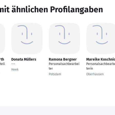
mit ähnlichen Profilangaben
rth
Donata Müllers
Ramona Bergner
Mareike Koschni
tell
---
Personalsachbearbei
Personalsachbearb
ter
terin
Heek
Potsdam
Oberhausen