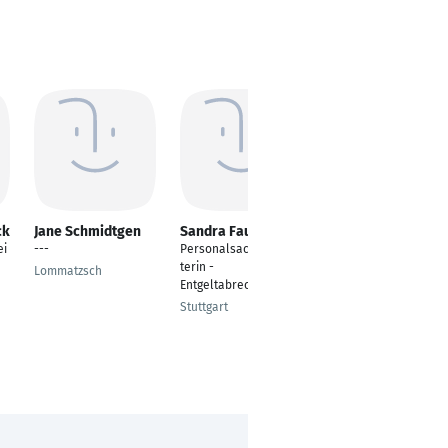
ck
Jane Schmidtgen
Sandra Faude
Ariane Persch-
Otto
ei
---
Personalsachbearbei
Sachbearbeiterin
terin -
Lommatzsch
Verbraucherinsolvenz
Entgeltabrechnung
Kassel
Stuttgart