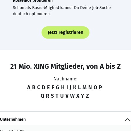
Kostenlos profitieren
Schon als Basis-Mitglied kannst Du Deine Job-Suche
deutlich optimieren.
Jetzt registrieren
21 Mio. XING Mitglieder, von A bis Z
Nachname:
A
B
C
D
E
F
G
H
I
J
K
L
M
N
O
P
Q
R
S
T
U
V
W
X
Y
Z
Unternehmen