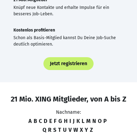
Knüpf neue Kontakte und erhalte Impulse für ein
besseres Job-Leben.
Kostenlos profitieren
Schon als Basis-Mitglied kannst Du Deine Job-Suche
deutlich optimieren.
Jetzt registrieren
21 Mio. XING Mitglieder, von A bis Z
Nachname:
A
B
C
D
E
F
G
H
I
J
K
L
M
N
O
P
Q
R
S
T
U
V
W
X
Y
Z