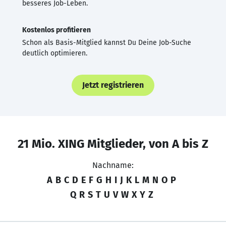
besseres Job-Leben.
Kostenlos profitieren
Schon als Basis-Mitglied kannst Du Deine Job-Suche
deutlich optimieren.
Jetzt registrieren
21 Mio. XING Mitglieder, von A bis Z
Nachname:
A
B
C
D
E
F
G
H
I
J
K
L
M
N
O
P
Q
R
S
T
U
V
W
X
Y
Z