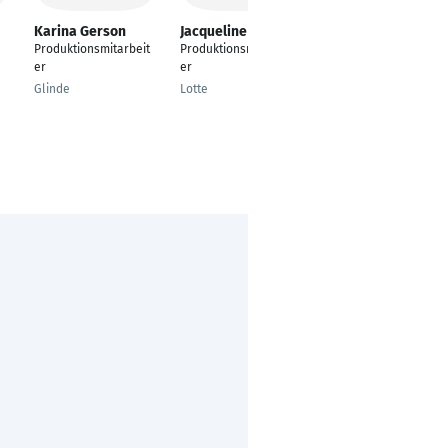
Karina Gerson
Jacqueline Roda
Muamer
Kahrimanovic
Produktionsmitarbeit
Produktionsmitarbeit
---
er
er
Seefeld
Glinde
Lotte