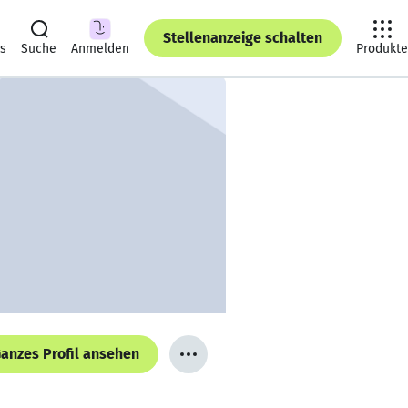
Stellenanzeige schalten
ts
Suche
Anmelden
Produkte
anzes Profil ansehen