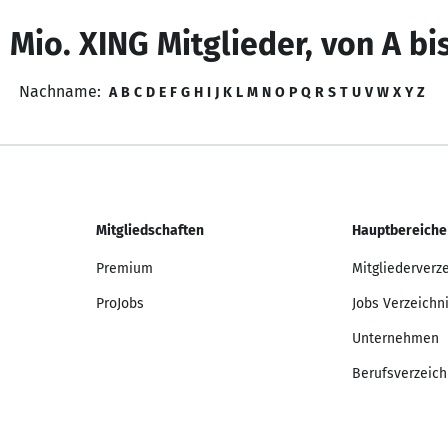
 Mio. XING Mitglieder, von A bi
Nachname:
A
B
C
D
E
F
G
H
I
J
K
L
M
N
O
P
Q
R
S
T
U
V
W
X
Y
Z
Mitgliedschaften
Hauptbereiche
Premium
Mitgliederverz
ProJobs
Jobs Verzeichn
Unternehmen
Berufsverzeich