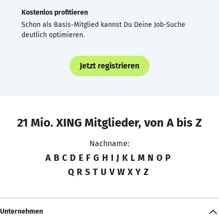
Kostenlos profitieren
Schon als Basis-Mitglied kannst Du Deine Job-Suche
deutlich optimieren.
Jetzt registrieren
21 Mio. XING Mitglieder, von A bis Z
Nachname:
A
B
C
D
E
F
G
H
I
J
K
L
M
N
O
P
Q
R
S
T
U
V
W
X
Y
Z
Unternehmen