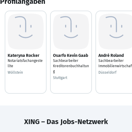
Profilangaben
Kateryna Rocker
Osarfo Kevin Gaab
André Roland
Notariatsfachangeste
Sachbearbeiter
Sachbearbeiter
llte
Kreditorenbuchhaltun
Immobilienwirtschaf
g
Wöllstein
Düsseldorf
Stuttgart
XING – Das Jobs-Netzwerk