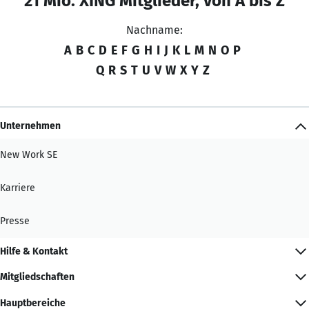
21 Mio. XING Mitglieder, von A bis Z
Nachname:
A
B
C
D
E
F
G
H
I
J
K
L
M
N
O
P
Q
R
S
T
U
V
W
X
Y
Z
Unternehmen
New Work SE
Karriere
Presse
Hilfe & Kontakt
Mitgliedschaften
Hauptbereiche