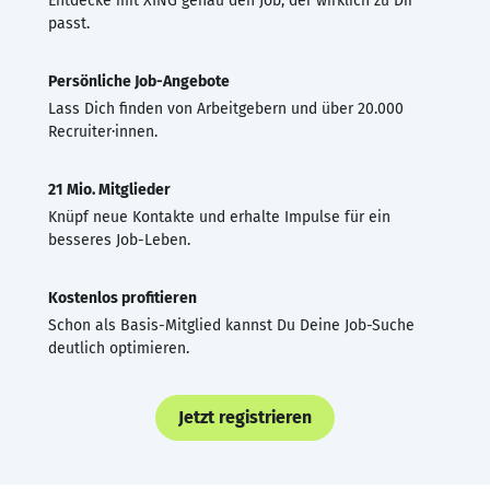
Entdecke mit XING genau den Job, der wirklich zu Dir
passt.
Persönliche Job-Angebote
Lass Dich finden von Arbeitgebern und über 20.000
Recruiter·innen.
21 Mio. Mitglieder
Knüpf neue Kontakte und erhalte Impulse für ein
besseres Job-Leben.
Kostenlos profitieren
Schon als Basis-Mitglied kannst Du Deine Job-Suche
deutlich optimieren.
Jetzt registrieren