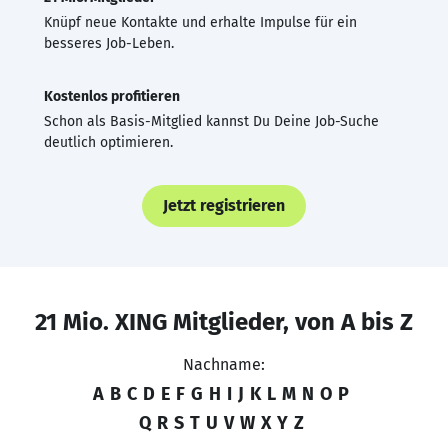
Knüpf neue Kontakte und erhalte Impulse für ein
besseres Job-Leben.
Kostenlos profitieren
Schon als Basis-Mitglied kannst Du Deine Job-Suche
deutlich optimieren.
Jetzt registrieren
21 Mio. XING Mitglieder, von A bis Z
Nachname:
A
B
C
D
E
F
G
H
I
J
K
L
M
N
O
P
Q
R
S
T
U
V
W
X
Y
Z