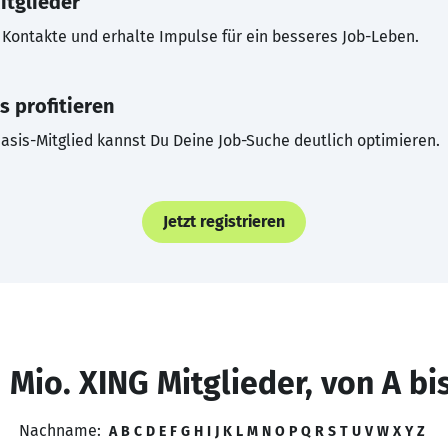
itglieder
Kontakte und erhalte Impulse für ein besseres Job-Leben.
s profitieren
asis-Mitglied kannst Du Deine Job-Suche deutlich optimieren.
Jetzt registrieren
 Mio. XING Mitglieder, von A bi
Nachname:
A
B
C
D
E
F
G
H
I
J
K
L
M
N
O
P
Q
R
S
T
U
V
W
X
Y
Z