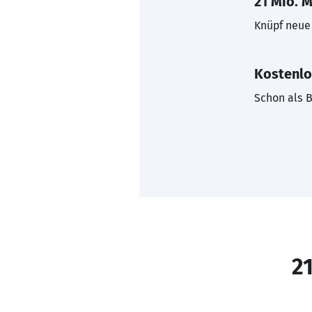
21 Mio. M
Knüpf neue 
Kostenlo
Schon als B
21