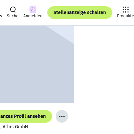
Stellenanzeige schalten
ts
Suche
Anmelden
Produkte
anzes Profil ansehen
t, Atlas GmbH