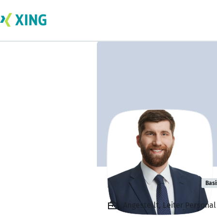
Lennart Rohde
Basi
Angestellt, Leiter Persona