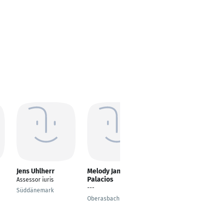
Jens Uhlherr
Melody Jane Ayma
Birgit Eckhart
Palacios
Assessor iuris
Personaljuristin
---
Süddänemark
Vienna
Oberasbach