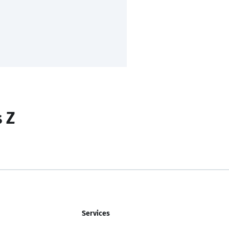
s Z
Services