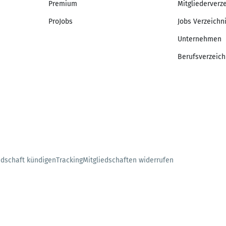
Premium
Mitgliederverz
ProJobs
Jobs Verzeichn
Unternehmen
Berufsverzeich
edschaft kündigen
Tracking
Mitgliedschaften widerrufen