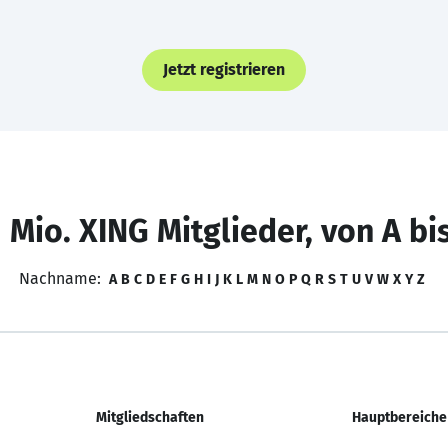
Jetzt registrieren
 Mio. XING Mitglieder, von A bi
Nachname:
A
B
C
D
E
F
G
H
I
J
K
L
M
N
O
P
Q
R
S
T
U
V
W
X
Y
Z
Mitgliedschaften
Hauptbereiche