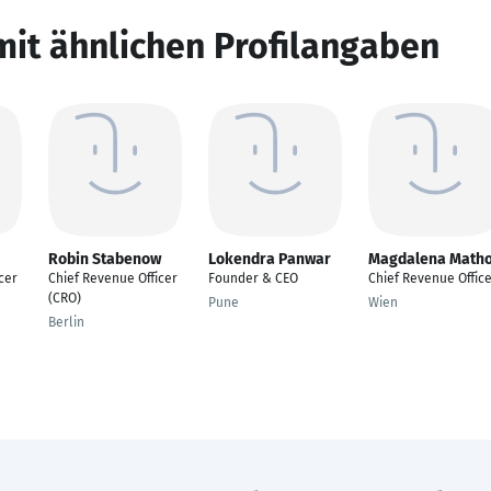
mit ähnlichen Profilangaben
Robin Stabenow
Lokendra Panwar
Magdalena Matho
cer
Chief Revenue Officer
Founder & CEO
Chief Revenue Offic
(CRO)
Pune
Wien
Berlin