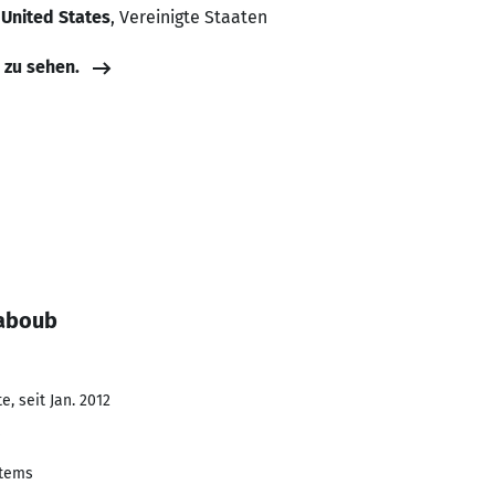
, United States
, Vereinigte Staaten
e zu sehen.
Daboub
, seit Jan. 2012
stems