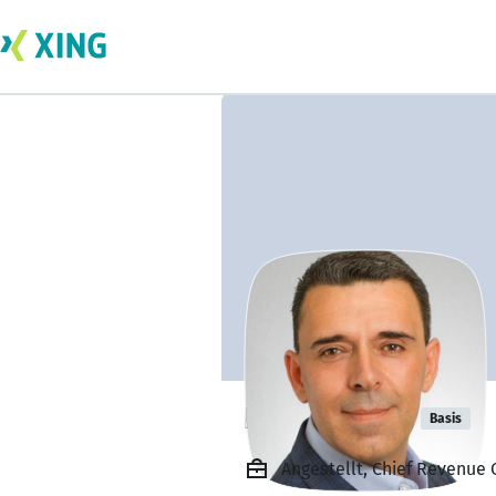
Leo Daboub
Basis
Angestellt, Chief Revenue O