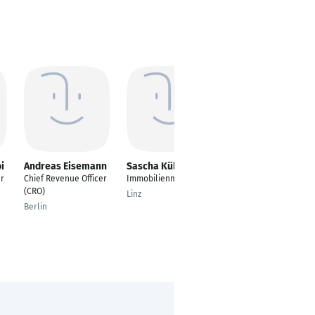
i
Andreas Eisemann
Sascha Kühne
Fin Glowick
er
Chief Revenue Officer
Immobilienmakler
Produktmanager
(CRO)
invoiz
Linz
Berlin
Siegen