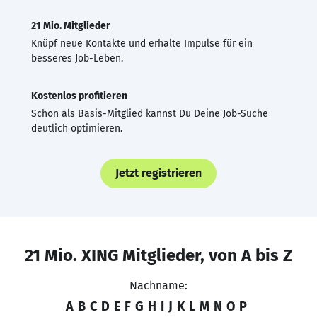
21 Mio. Mitglieder
Knüpf neue Kontakte und erhalte Impulse für ein
besseres Job-Leben.
Kostenlos profitieren
Schon als Basis-Mitglied kannst Du Deine Job-Suche
deutlich optimieren.
Jetzt registrieren
21 Mio. XING Mitglieder, von A bis Z
Nachname:
A
B
C
D
E
F
G
H
I
J
K
L
M
N
O
P