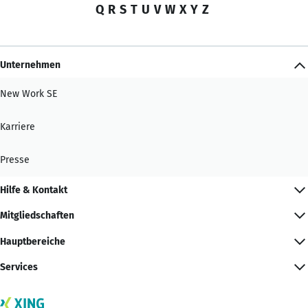
Q
R
S
T
U
V
W
X
Y
Z
Unternehmen
New Work SE
Karriere
Presse
Hilfe & Kontakt
Mitgliedschaften
Hauptbereiche
Services