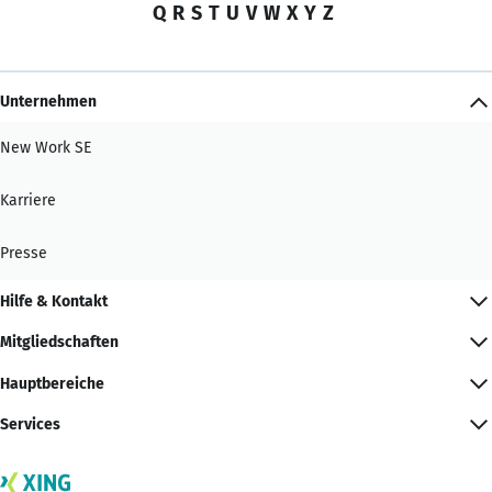
Q
R
S
T
U
V
W
X
Y
Z
Unternehmen
New Work SE
Karriere
Presse
Hilfe & Kontakt
Mitgliedschaften
Hauptbereiche
Services