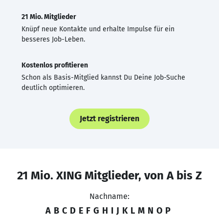
21 Mio. Mitglieder
Knüpf neue Kontakte und erhalte Impulse für ein
besseres Job-Leben.
Kostenlos profitieren
Schon als Basis-Mitglied kannst Du Deine Job-Suche
deutlich optimieren.
Jetzt registrieren
21 Mio. XING Mitglieder, von A bis Z
Nachname:
A
B
C
D
E
F
G
H
I
J
K
L
M
N
O
P