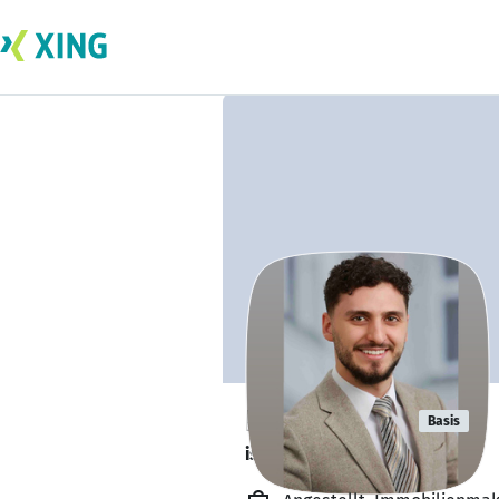
Leon Avdyli
Basis
ist offen für Projekte. 🔎