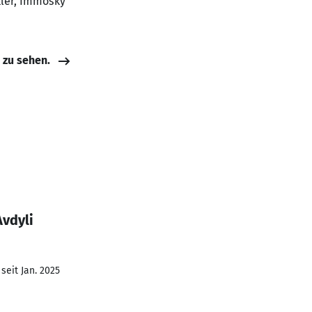
kler, Immosky
e zu sehen.
Avdyli
seit Jan. 2025