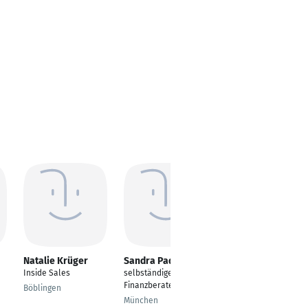
Natalie Krüger
Sandra Padberg
Enrico Konn
Inside Sales
selbständige
Immobilienberater &
Finanzberaterin
Finanzcoach
Böblingen
München
Rathenow