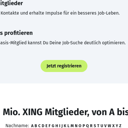
itglieder
Kontakte und erhalte Impulse für ein besseres Job-Leben.
s profitieren
asis-Mitglied kannst Du Deine Job-Suche deutlich optimieren.
Jetzt registrieren
 Mio. XING Mitglieder, von A bi
Nachname:
A
B
C
D
E
F
G
H
I
J
K
L
M
N
O
P
Q
R
S
T
U
V
W
X
Y
Z