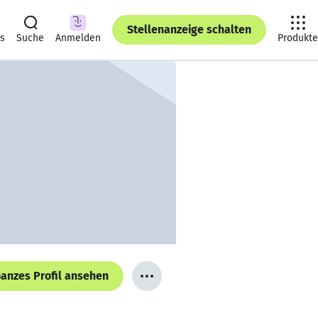
Stellenanzeige schalten
ts
Suche
Anmelden
Produkte
anzes Profil ansehen