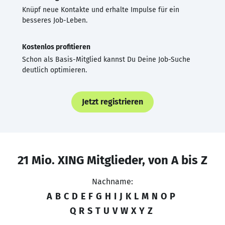
Knüpf neue Kontakte und erhalte Impulse für ein
besseres Job-Leben.
Kostenlos profitieren
Schon als Basis-Mitglied kannst Du Deine Job-Suche
deutlich optimieren.
Jetzt registrieren
21 Mio. XING Mitglieder, von A bis Z
Nachname:
A
B
C
D
E
F
G
H
I
J
K
L
M
N
O
P
Q
R
S
T
U
V
W
X
Y
Z