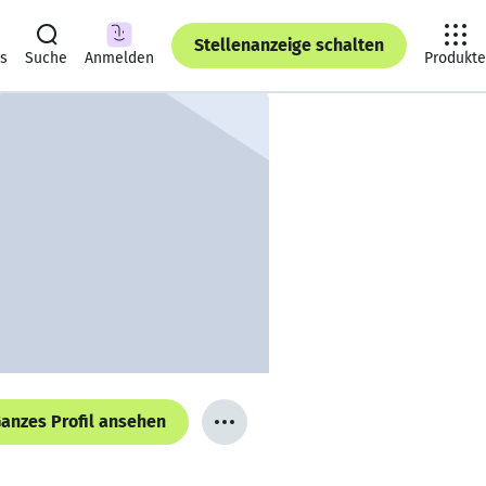
Stellenanzeige schalten
ts
Suche
Anmelden
Produkte
anzes Profil ansehen