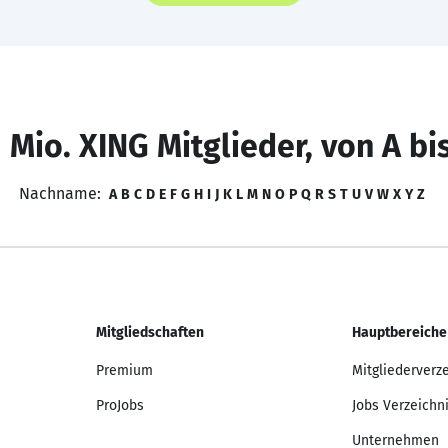
 Mio. XING Mitglieder, von A bi
Nachname:
A
B
C
D
E
F
G
H
I
J
K
L
M
N
O
P
Q
R
S
T
U
V
W
X
Y
Z
Mitgliedschaften
Hauptbereiche
Premium
Mitgliederverz
ProJobs
Jobs Verzeichn
Unternehmen