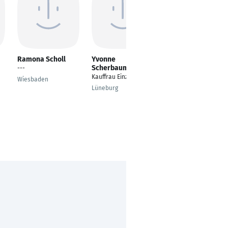
Ramona Scholl
Yvonne
Oliver Gellrich
Scherbaum-Möller
---
Kaufmann im
Kauffrau Einzelhandel
Einzelhandel
Wiesbaden
Lüneburg
Berlin