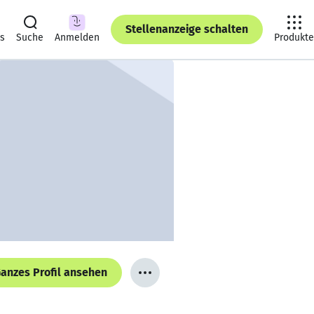
Stellenanzeige schalten
ts
Suche
Anmelden
Produkte
anzes Profil ansehen