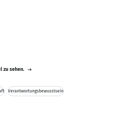
il zu sehen.
aft
Verantwortungsbewusstsein