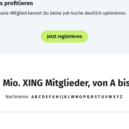
s profitieren
asis-Mitglied kannst Du Deine Job-Suche deutlich optimieren.
Jetzt registrieren
 Mio. XING Mitglieder, von A bi
Nachname:
A
B
C
D
E
F
G
H
I
J
K
L
M
N
O
P
Q
R
S
T
U
V
W
X
Y
Z