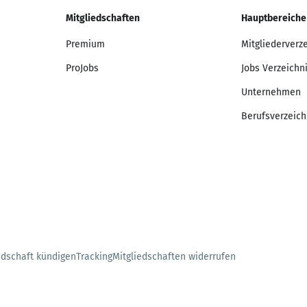
Mitgliedschaften
Hauptbereiche
Premium
Mitgliederverz
ProJobs
Jobs Verzeichn
Unternehmen
Berufsverzeich
edschaft kündigen
Tracking
Mitgliedschaften widerrufen