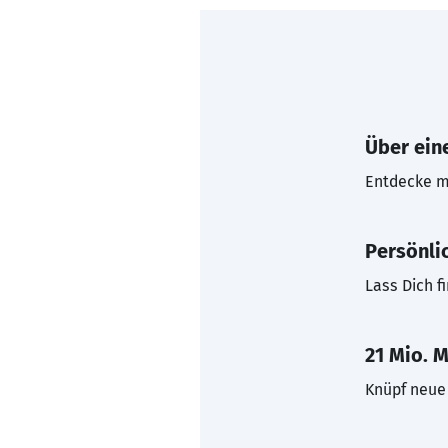
Über eine
Entdecke mi
Persönli
Lass Dich f
21 Mio. M
Knüpf neue 