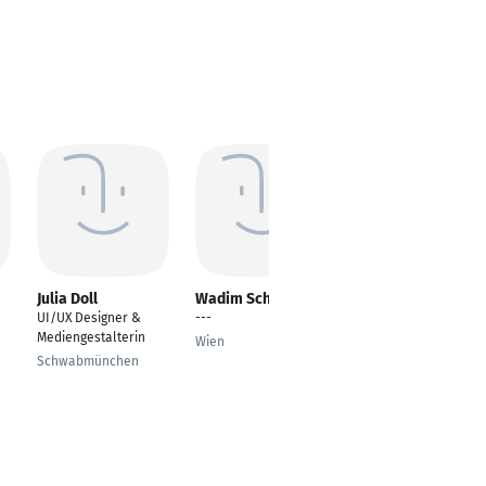
Julia Doll
Wadim Schimf
Thomas Müller
UI/UX Designer &
---
Channel Marketing
Mediengestalterin
Specialist
Wien
Schwabmünchen
Bad Oeynhausen