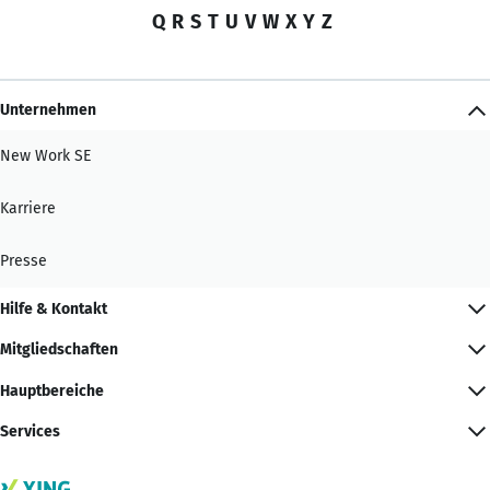
Q
R
S
T
U
V
W
X
Y
Z
Unternehmen
New Work SE
Karriere
Presse
Hilfe & Kontakt
Mitgliedschaften
Hauptbereiche
Services