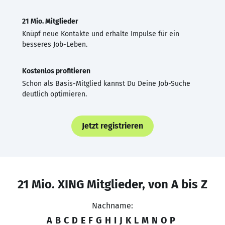
21 Mio. Mitglieder
Knüpf neue Kontakte und erhalte Impulse für ein
besseres Job-Leben.
Kostenlos profitieren
Schon als Basis-Mitglied kannst Du Deine Job-Suche
deutlich optimieren.
Jetzt registrieren
21 Mio. XING Mitglieder, von A bis Z
Nachname:
A
B
C
D
E
F
G
H
I
J
K
L
M
N
O
P