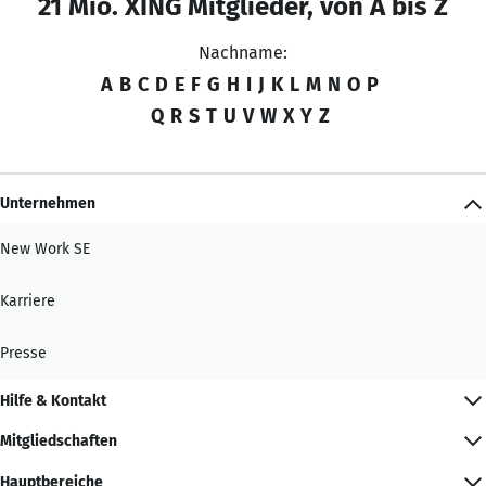
21 Mio. XING Mitglieder, von A bis Z
Nachname:
A
B
C
D
E
F
G
H
I
J
K
L
M
N
O
P
Q
R
S
T
U
V
W
X
Y
Z
Unternehmen
New Work SE
Karriere
Presse
Hilfe & Kontakt
Mitgliedschaften
Hauptbereiche