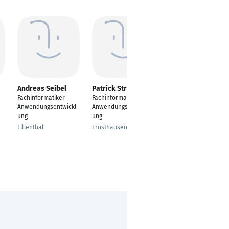
Andreas Seibel
Patrick Strehle
Maria Velispahic
Fachinformatiker
Fachinformatiker
Fachinformatiker
Anwendungsentwickl
Anwendungsentwickl
Anwendungsentwickl
ung
ung
ung
Lilienthal
Ernsthausen
Plochingen