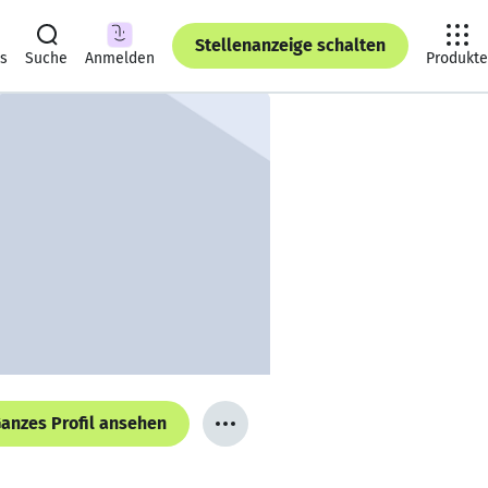
Stellenanzeige schalten
ts
Suche
Anmelden
Produkte
anzes Profil ansehen