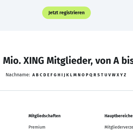
Jetzt registrieren
 Mio. XING Mitglieder, von A bi
Nachname:
A
B
C
D
E
F
G
H
I
J
K
L
M
N
O
P
Q
R
S
T
U
V
W
X
Y
Z
Mitgliedschaften
Hauptbereiche
Premium
Mitgliederverz