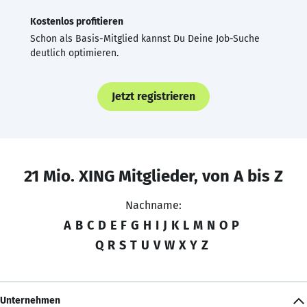
Kostenlos profitieren
Schon als Basis-Mitglied kannst Du Deine Job-Suche
deutlich optimieren.
Jetzt registrieren
21 Mio. XING Mitglieder, von A bis Z
Nachname:
A
B
C
D
E
F
G
H
I
J
K
L
M
N
O
P
Q
R
S
T
U
V
W
X
Y
Z
Unternehmen