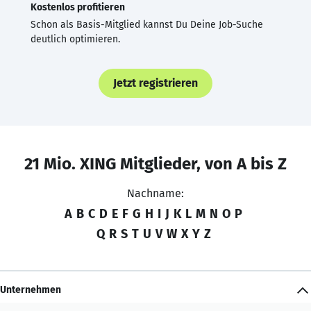
Kostenlos profitieren
Schon als Basis-Mitglied kannst Du Deine Job-Suche
deutlich optimieren.
Jetzt registrieren
21 Mio. XING Mitglieder, von A bis Z
Nachname:
A
B
C
D
E
F
G
H
I
J
K
L
M
N
O
P
Q
R
S
T
U
V
W
X
Y
Z
Unternehmen