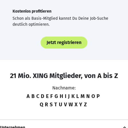
Kostenlos profitieren
Schon als Basis-Mitglied kannst Du Deine Job-Suche
deutlich optimieren.
Jetzt registrieren
21 Mio. XING Mitglieder, von A bis Z
Nachname:
A
B
C
D
E
F
G
H
I
J
K
L
M
N
O
P
Q
R
S
T
U
V
W
X
Y
Z
Unternehmen