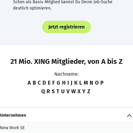
Schon als Basis-Mitglied kannst Du Deine Job-Suche
deutlich optimieren.
Jetzt registrieren
21 Mio. XING Mitglieder, von A bis Z
Nachname:
A
B
C
D
E
F
G
H
I
J
K
L
M
N
O
P
Q
R
S
T
U
V
W
X
Y
Z
Unternehmen
New Work SE