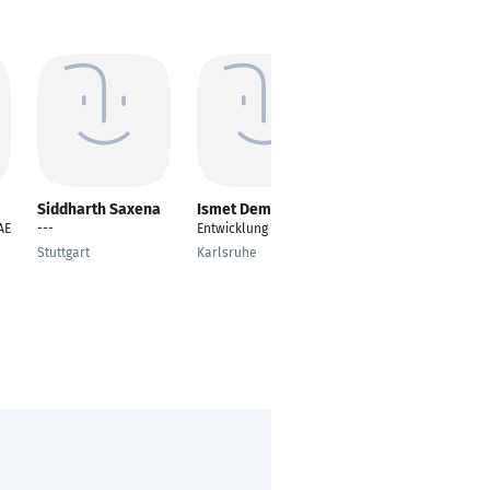
Siddharth Saxena
Ismet Demirdelen
Abdelali Harra
AE
---
Entwicklung
Bauteilverantwortlich
er (product manager)
Stuttgart
Karlsruhe
Kunde Mercedes-
Benz
Stuttgart