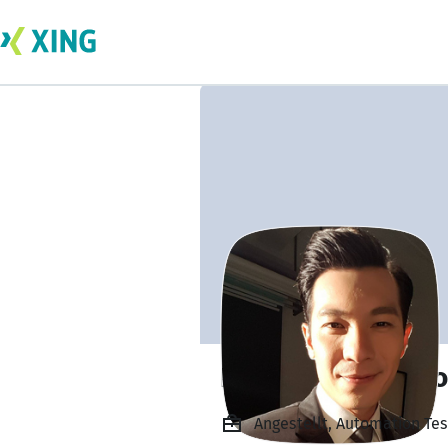
Leonard Verduzco
Angestellt, Automation Te