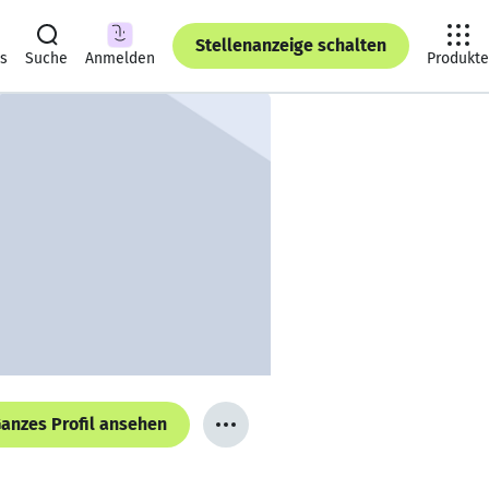
Stellenanzeige schalten
ts
Suche
Anmelden
Produkte
anzes Profil ansehen