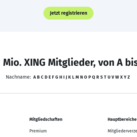
Jetzt registrieren
 Mio. XING Mitglieder, von A bi
Nachname:
A
B
C
D
E
F
G
H
I
J
K
L
M
N
O
P
Q
R
S
T
U
V
W
X
Y
Z
Mitgliedschaften
Hauptbereiche
Premium
Mitgliederverz