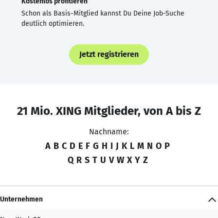
Kostenlos profitieren
Schon als Basis-Mitglied kannst Du Deine Job-Suche
deutlich optimieren.
Jetzt registrieren
21 Mio. XING Mitglieder, von A bis Z
Nachname:
A
B
C
D
E
F
G
H
I
J
K
L
M
N
O
P
Q
R
S
T
U
V
W
X
Y
Z
Unternehmen