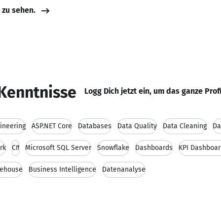
e zu sehen.
Kenntnisse
Logg Dich jetzt ein, um das ganze Prof
ineering
ASP.NET Core
Databases
Data Quality
Data Cleaning
Da
rk
C#
Microsoft SQL Server
Snowflake
Dashboards
KPI Dashboar
rehouse
Business Intelligence
Datenanalyse