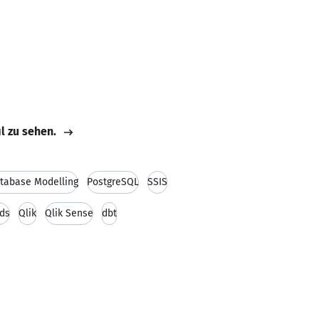
il zu sehen.
tabase Modelling
PostgreSQL
SSIS
ds
Qlik
Qlik Sense
dbt