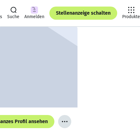
Stellenanzeige schalten
ts
Suche
Anmelden
Produkte
anzes Profil ansehen