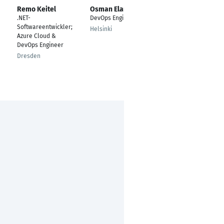
Remo Keitel
Osman Elamin
Reza Toorani
.NET-
DevOps Engineer
Senior Backend
Softwareentwickler;
Developer
Helsinki
Azure Cloud &
Berlin
DevOps Engineer
Dresden