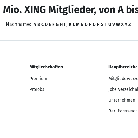
 Mio. XING Mitglieder, von A bi
Nachname:
A
B
C
D
E
F
G
H
I
J
K
L
M
N
O
P
Q
R
S
T
U
V
W
X
Y
Z
Mitgliedschaften
Hauptbereiche
Premium
Mitgliederverz
ProJobs
Jobs Verzeichn
Unternehmen
Berufsverzeich