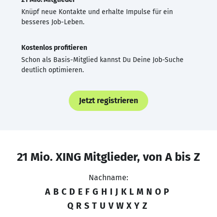
Knüpf neue Kontakte und erhalte Impulse für ein
besseres Job-Leben.
Kostenlos profitieren
Schon als Basis-Mitglied kannst Du Deine Job-Suche
deutlich optimieren.
Jetzt registrieren
21 Mio. XING Mitglieder, von A bis Z
Nachname:
A
B
C
D
E
F
G
H
I
J
K
L
M
N
O
P
Q
R
S
T
U
V
W
X
Y
Z