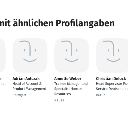
mit ähnlichen Profilangaben
er
Adrian Antczak
Annette Weber
Christian Delock
che
Head of Account &
Trainee Manager and
Head Supervisor Fie
Product Management
Specialist Human
Service Deutschlan
Resources
Stuttgart
Berlin
Neuss