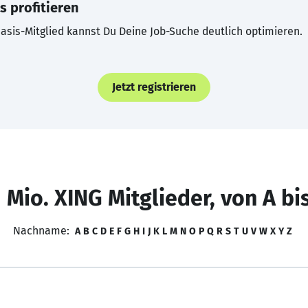
s profitieren
asis-Mitglied kannst Du Deine Job-Suche deutlich optimieren.
Jetzt registrieren
 Mio. XING Mitglieder, von A bi
Nachname:
A
B
C
D
E
F
G
H
I
J
K
L
M
N
O
P
Q
R
S
T
U
V
W
X
Y
Z