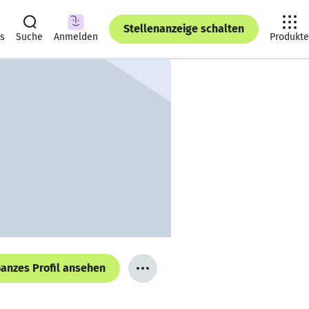
Stellenanzeige schalten
ts
Suche
Anmelden
Produkte
anzes Profil ansehen