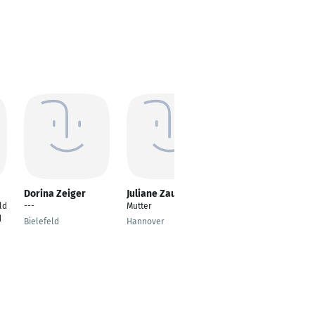
Dorina Zeiger
Juliane Zaum
Metin Dibooglu
ld
---
Mutter
Leitung
d
Luftsicherheitsstelle
Bielefeld
Hannover
FMO
Greven