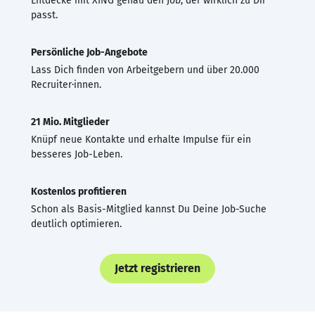
Entdecke mit XING genau den Job, der wirklich zu Dir
passt.
Persönliche Job-Angebote
Lass Dich finden von Arbeitgebern und über 20.000
Recruiter·innen.
21 Mio. Mitglieder
Knüpf neue Kontakte und erhalte Impulse für ein
besseres Job-Leben.
Kostenlos profitieren
Schon als Basis-Mitglied kannst Du Deine Job-Suche
deutlich optimieren.
Jetzt registrieren