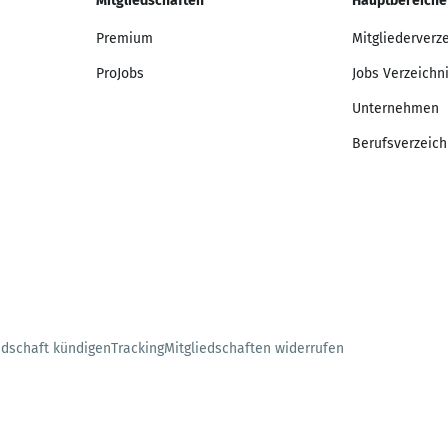
Mitgliedschaften
Hauptbereiche
Premium
Mitgliederverz
ProJobs
Jobs Verzeichn
Unternehmen
Berufsverzeich
edschaft kündigen
Tracking
Mitgliedschaften widerrufen