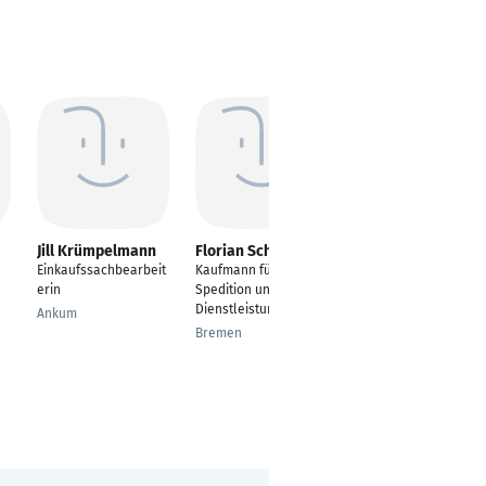
Jill Krümpelmann
Florian Schöttcker
Nicole
Kretzschmann
Einkaufssachbearbeit
Kaufmann für
Umschulung zur
erin
Spedition und
Kauffrau für
Dienstleistungen
Ankum
Büromanagement
Bremen
Rostock