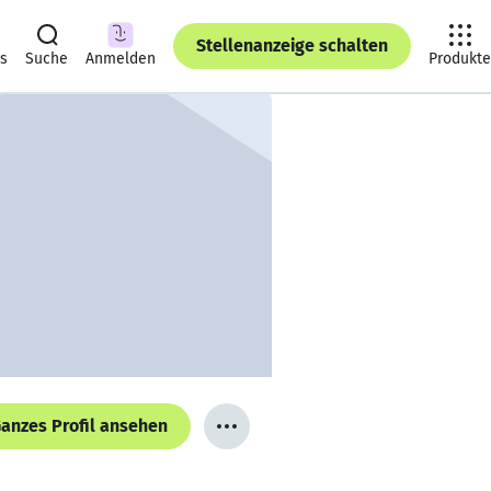
Stellenanzeige schalten
ts
Suche
Anmelden
Produkte
anzes Profil ansehen