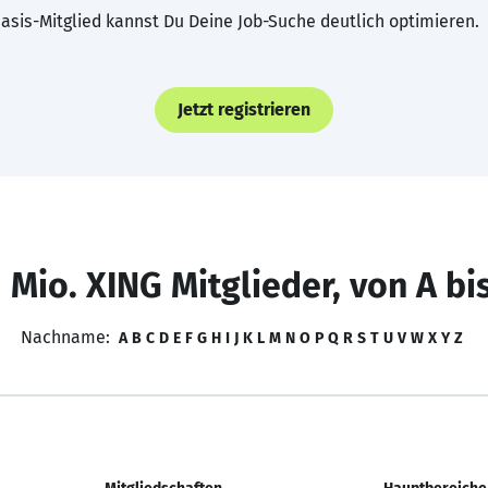
asis-Mitglied kannst Du Deine Job-Suche deutlich optimieren.
Jetzt registrieren
 Mio. XING Mitglieder, von A bi
Nachname:
A
B
C
D
E
F
G
H
I
J
K
L
M
N
O
P
Q
R
S
T
U
V
W
X
Y
Z