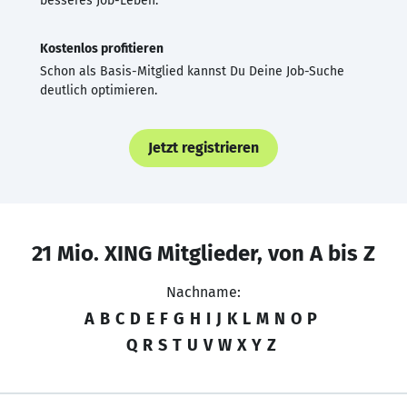
besseres Job-Leben.
Kostenlos profitieren
Schon als Basis-Mitglied kannst Du Deine Job-Suche
deutlich optimieren.
Jetzt registrieren
21 Mio. XING Mitglieder, von A bis Z
Nachname:
A
B
C
D
E
F
G
H
I
J
K
L
M
N
O
P
Q
R
S
T
U
V
W
X
Y
Z