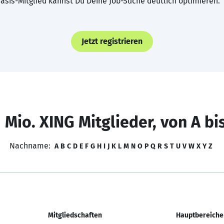
asis-Mitglied kannst Du Deine Job-Suche deutlich optimieren.
Jetzt registrieren
 Mio. XING Mitglieder, von A bi
Nachname:
A
B
C
D
E
F
G
H
I
J
K
L
M
N
O
P
Q
R
S
T
U
V
W
X
Y
Z
Mitgliedschaften
Hauptbereiche