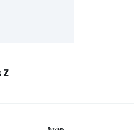
s Z
Services