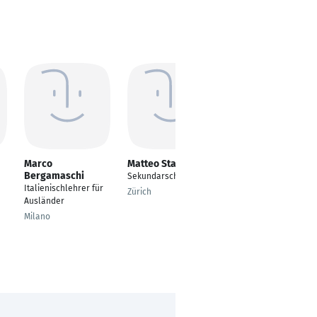
Marco
Matteo Stamm
Johann Nevermann
Bergamaschi
Sekundarschule
Schüler
Italienischlehrer für
Zürich
Wismar
Ausländer
Milano