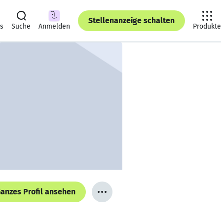
Stellenanzeige schalten
ts
Suche
Anmelden
Produkte
anzes Profil ansehen