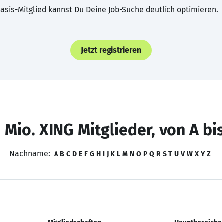
asis-Mitglied kannst Du Deine Job-Suche deutlich optimieren.
Jetzt registrieren
 Mio. XING Mitglieder, von A bi
Nachname:
A
B
C
D
E
F
G
H
I
J
K
L
M
N
O
P
Q
R
S
T
U
V
W
X
Y
Z