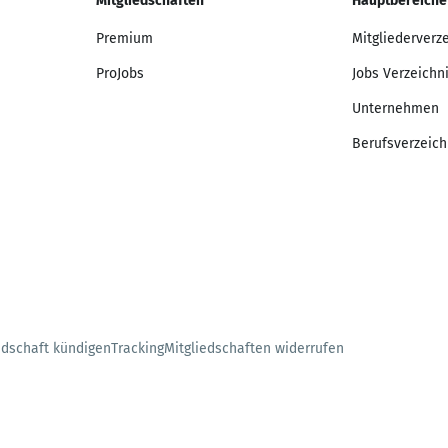
Mitgliedschaften
Hauptbereiche
Premium
Mitgliederverz
ProJobs
Jobs Verzeichn
Unternehmen
Berufsverzeich
edschaft kündigen
Tracking
Mitgliedschaften widerrufen