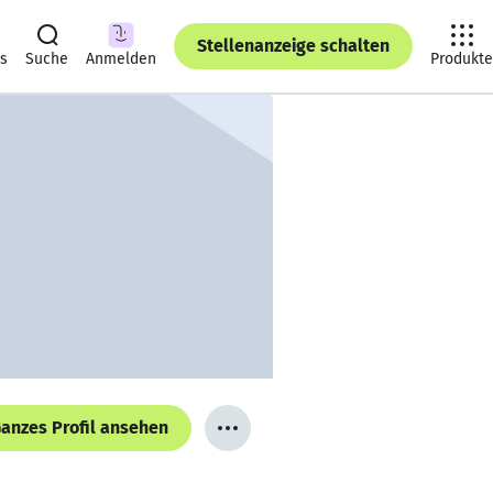
Stellenanzeige schalten
ts
Suche
Anmelden
Produkte
anzes Profil ansehen