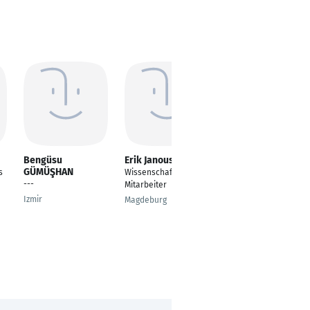
Bengüsu
Erik Janousch
Stefan
GÜMÜŞHAN
Kreuzwieser
s
Wissenschaftlicher
---
Prokurist
Mitarbeiter
Izmir
Aschach an der
Magdeburg
Donau