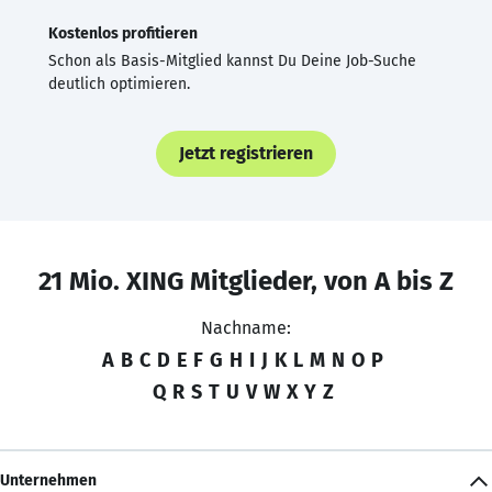
Kostenlos profitieren
Schon als Basis-Mitglied kannst Du Deine Job-Suche
deutlich optimieren.
Jetzt registrieren
21 Mio. XING Mitglieder, von A bis Z
Nachname:
A
B
C
D
E
F
G
H
I
J
K
L
M
N
O
P
Q
R
S
T
U
V
W
X
Y
Z
Unternehmen