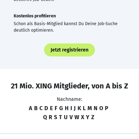
Kostenlos profitieren
Schon als Basis-Mitglied kannst Du Deine Job-Suche
deutlich optimieren.
Jetzt registrieren
21 Mio. XING Mitglieder, von A bis Z
Nachname:
A
B
C
D
E
F
G
H
I
J
K
L
M
N
O
P
Q
R
S
T
U
V
W
X
Y
Z