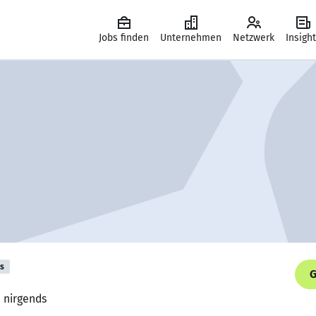
Jobs finden
Unternehmen
Netzwerk
Insigh
is
G
h nirgends