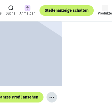
Stellenanzeige schalten
ts
Suche
Anmelden
Produkte
anzes Profil ansehen