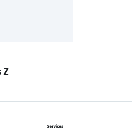
s Z
Services