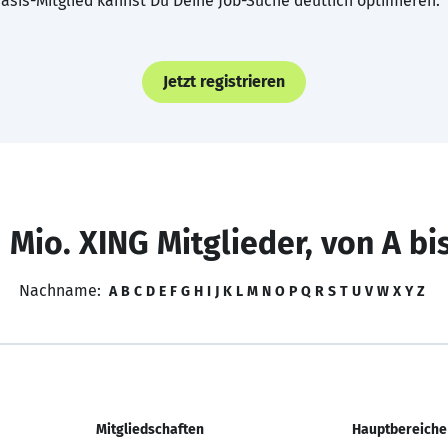
asis-Mitglied kannst Du Deine Job-Suche deutlich optimieren.
Jetzt registrieren
 Mio. XING Mitglieder, von A bi
Nachname:
A
B
C
D
E
F
G
H
I
J
K
L
M
N
O
P
Q
R
S
T
U
V
W
X
Y
Z
Mitgliedschaften
Hauptbereiche