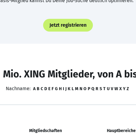
asis-Mitglied kannst Du Deine Job-Suche deutlich optimieren.
Jetzt registrieren
 Mio. XING Mitglieder, von A bi
Nachname:
A
B
C
D
E
F
G
H
I
J
K
L
M
N
O
P
Q
R
S
T
U
V
W
X
Y
Z
Mitgliedschaften
Hauptbereiche