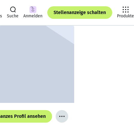
Stellenanzeige schalten
ts
Suche
Anmelden
Produkte
anzes Profil ansehen