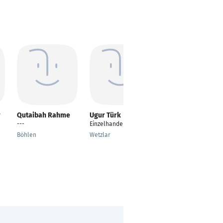
r
Qutaibah Rahme
Ugur Türk
Zoia Pryimakova
---
Einzelhandel
Finanzbuchhaltern;
Lohn- und
Böhlen
Wetzlar
Gehaltsbuchhalter
arbeitssuchend
Winsen (Luhe)