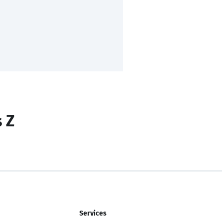
s Z
Services