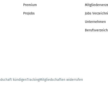
Premium
Mitgliederverz
ProJobs
Jobs Verzeichn
Unternehmen
Berufsverzeich
edschaft kündigen
Tracking
Mitgliedschaften widerrufen